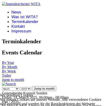
News
Was ist WITA?
Terminkalender
Kontakt
Impressum
Terminkalender
Events Calendar
By Year
By Month
By Week
Today
Jump to month
Jump to month
Generalprobe Konzert Senden
Wir benutzen Cookies
Friday, 14. March 2025, 06:00pm - 08:00pm
Wir nutzen Cookies auf unserer Website. Alle verwendeten Cookies
Hits
: 2076
sind essentiell und werden für die Basisfunktionen der Webseite
by
Diese E-Mail-Adresse ist vor Spambots geschützt! Zur Anzeige