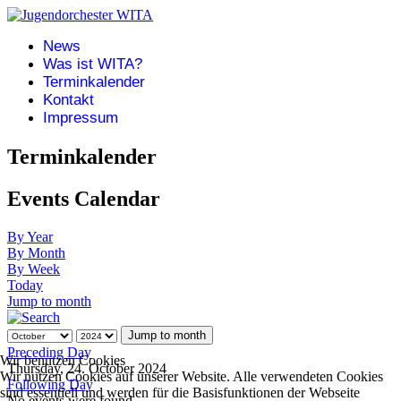
News
Was ist WITA?
Terminkalender
Kontakt
Impressum
Terminkalender
Events Calendar
By Year
By Month
By Week
Today
Jump to month
Jump to month
Preceding Day
Wir benutzen Cookies
Thursday, 24. October 2024
Wir nutzen Cookies auf unserer Website. Alle verwendeten Cookies
Following Day
sind essentiell und werden für die Basisfunktionen der Webseite
No events were found