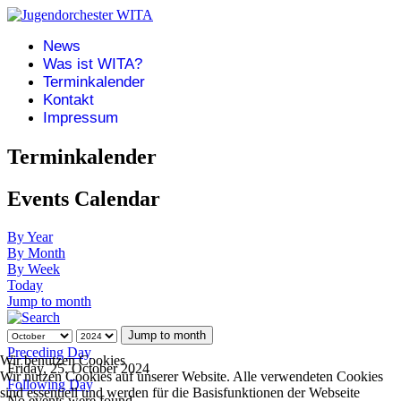
News
Was ist WITA?
Terminkalender
Kontakt
Impressum
Terminkalender
Events Calendar
By Year
By Month
By Week
Today
Jump to month
Jump to month
Preceding Day
Wir benutzen Cookies
Friday, 25. October 2024
Wir nutzen Cookies auf unserer Website. Alle verwendeten Cookies
Following Day
sind essentiell und werden für die Basisfunktionen der Webseite
No events were found