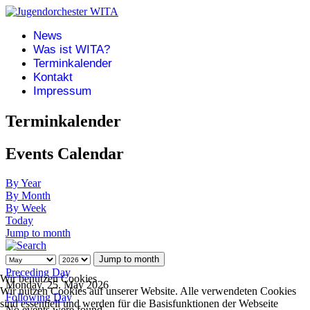
News
Was ist WITA?
Terminkalender
Kontakt
Impressum
Terminkalender
Events Calendar
By Year
By Month
By Week
Today
Jump to month
Jump to month
Preceding Day
Wir benutzen Cookies
Monday, 25. May 2026
Wir nutzen Cookies auf unserer Website. Alle verwendeten Cookies
Following Day
sind essentiell und werden für die Basisfunktionen der Webseite
No events were found