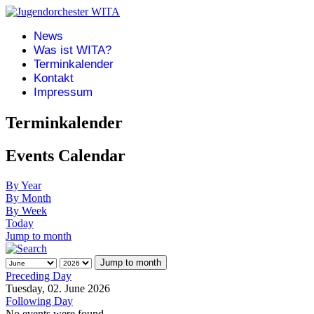
News
Was ist WITA?
Terminkalender
Kontakt
Impressum
Terminkalender
Events Calendar
By Year
By Month
By Week
Today
Jump to month
Jump to month
Preceding Day
Tuesday, 02. June 2026
Following Day
No events were found