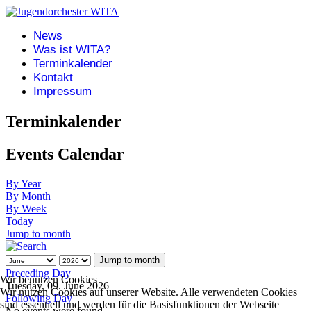
News
Was ist WITA?
Terminkalender
Kontakt
Impressum
Terminkalender
Events Calendar
By Year
By Month
By Week
Today
Jump to month
Jump to month
Preceding Day
Wir benutzen Cookies
Tuesday, 09. June 2026
Wir nutzen Cookies auf unserer Website. Alle verwendeten Cookies
Following Day
sind essentiell und werden für die Basisfunktionen der Webseite
No events were found