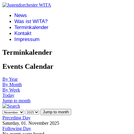
News
Was ist WITA?
Terminkalender
Kontakt
Impressum
Terminkalender
Events Calendar
By Year
By Month
By Week
Today
Jump to month
Jump to month
Preceding Day
Saturday, 01. November 2025
Following Day
No events were found