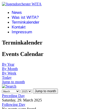
News
Was ist WITA?
Terminkalender
Kontakt
Impressum
Terminkalender
Events Calendar
By Year
By Month
By Week
Today
Jump to month
Jump to month
Preceding Day
Saturday, 29. March 2025
Following Day
No events were found