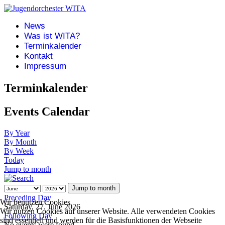
News
Was ist WITA?
Terminkalender
Kontakt
Impressum
Terminkalender
Events Calendar
By Year
By Month
By Week
Today
Jump to month
Jump to month
Preceding Day
Wir benutzen Cookies
Saturday, 27. June 2026
Wir nutzen Cookies auf unserer Website. Alle verwendeten Cookies
Following Day
sind essentiell und werden für die Basisfunktionen der Webseite
No events were found